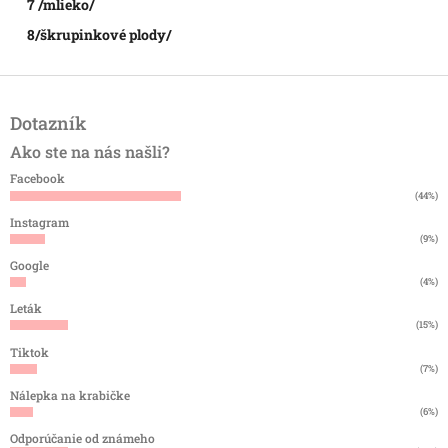
7 /mlieko/
8/škrupinkové plody/
Z
á
Dotazník
p
ä
Ako ste na nás našli?
t
Facebook
i
(44%)
e
Instagram
(9%)
Google
(4%)
Leták
(15%)
Tiktok
(7%)
Nálepka na krabičke
(6%)
Odporúčanie od známeho