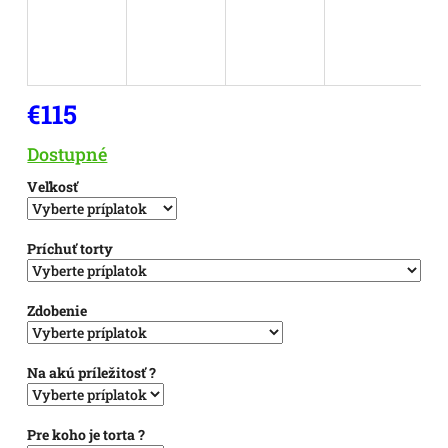
€115
Jednotková
Dostupné
cena:
Veľkosť
Príchuť torty
Zdobenie
Na akú príležitosť ?
Pre koho je torta ?