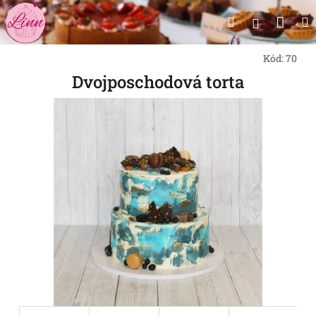
Prejsť
Nák
Hľadať
na
Prihlásen
obsah
koší
Kód:
70
Dvojposchodová torta